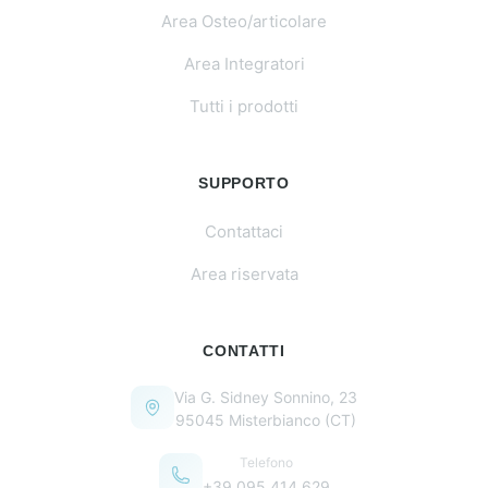
Area Osteo/articolare
Area Integratori
Tutti i prodotti
SUPPORTO
Contattaci
Area riservata
CONTATTI
Via G. Sidney Sonnino, 23
95045 Misterbianco (CT)
Telefono
+39 095 414 629