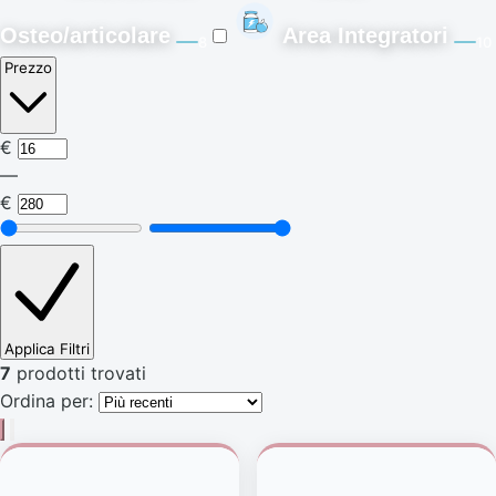
Osteo/articolare
Area Integratori
8
10
Prezzo
€
—
€
Applica Filtri
7
prodotti trovati
Ordina per: