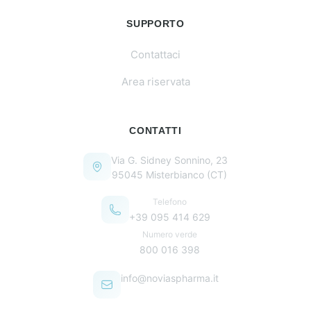
SUPPORTO
Contattaci
Area riservata
CONTATTI
Via G. Sidney Sonnino, 23
95045 Misterbianco (CT)
Telefono
+39 095 414 629
Numero verde
800 016 398
info@noviaspharma.it