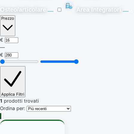
Osteo/articolare
Area Integratori
8
10
Prezzo
€
—
€
Applica Filtri
1
prodotti trovati
Ordina per: