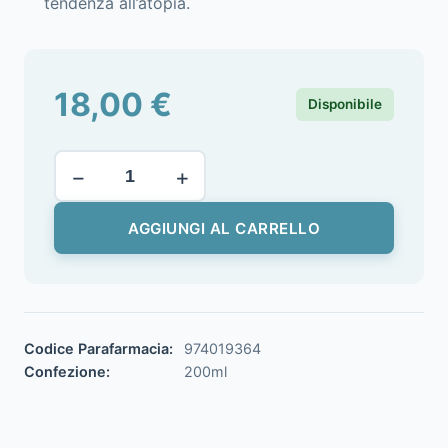
tendenza all’atopia.
18,00
€
Disponibile
−
+
AGGIUNGI AL CARRELLO
Codice Parafarmacia:
974019364
Confezione:
200ml