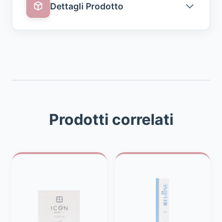
Dettagli Prodotto
Confezione
200ml
Codice
974019364
Parafarmacia
Prodotti correlati