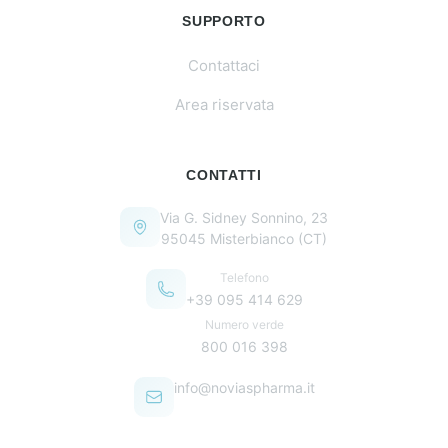
SUPPORTO
Contattaci
Area riservata
CONTATTI
Via G. Sidney Sonnino, 23
95045 Misterbianco (CT)
Telefono
+39 095 414 629
Numero verde
800 016 398
info@noviaspharma.it