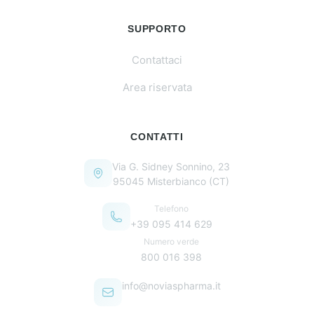
SUPPORTO
Contattaci
Area riservata
CONTATTI
Via G. Sidney Sonnino, 23
95045 Misterbianco (CT)
Telefono
+39 095 414 629
Numero verde
800 016 398
info@noviaspharma.it