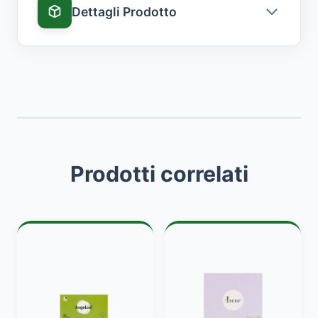
Dettagli Prodotto
Confezione
14 bustine
Codice
A905086854
Parafarmacia
Prodotti correlati