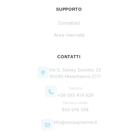
SUPPORTO
Contattaci
Area riservata
CONTATTI
Via G. Sidney Sonnino, 23
95045 Misterbianco (CT)
Telefono
+39 095 414 629
Numero verde
800 016 398
info@noviaspharma.it