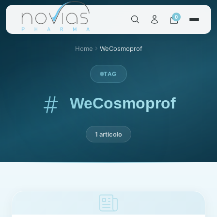
0
Home
WeCosmoprof
TAG
WeCosmoprof
1 articolo