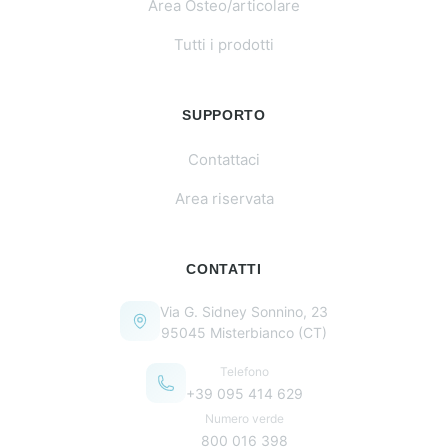
Area Osteo/articolare
Tutti i prodotti
SUPPORTO
Contattaci
Area riservata
CONTATTI
Via G. Sidney Sonnino, 23
95045 Misterbianco (CT)
Telefono
+39 095 414 629
Numero verde
800 016 398