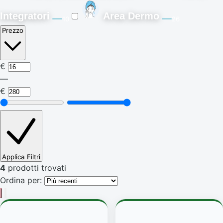
Integratori
Area Dermo
10
26
Prezzo
€
—
€
Applica Filtri
4
prodotti trovati
Ordina per: