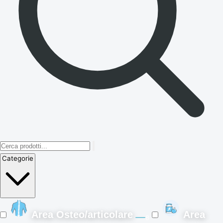
Categorie
Area Osteo/articolare
Area
8