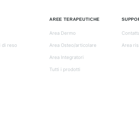
AREE TERAPEUTICHE
SUPPO
Area Dermo
Contatt
 di reso
Area Osteo/articolare
Area ri
Area Integratori
Tutti i prodotti