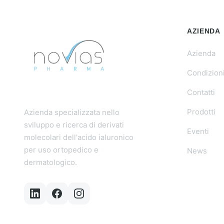
AZIENDA
Azienda
Condizioni
Contatti
Prodotti
Azienda specializzata nello
sviluppo e ricerca di derivati
Eventi
molecolari dell'acido ialuronico
per uso ortopedico e
News
dermatologico.