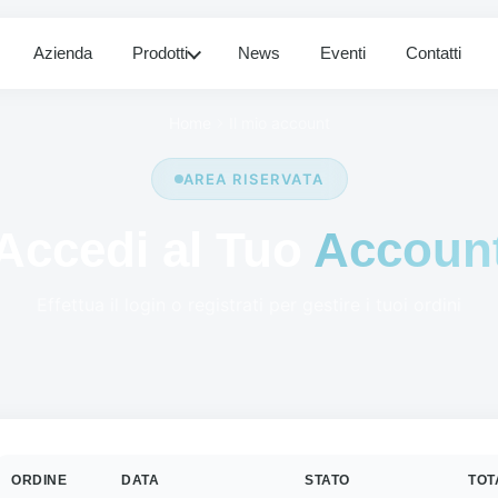
Azienda
Prodotti
News
Eventi
Contatti
Home
Il mio account
AREA RISERVATA
Accedi al Tuo
Accoun
Effettua il login o registrati per gestire i tuoi ordini
ORDINE
DATA
STATO
TOT